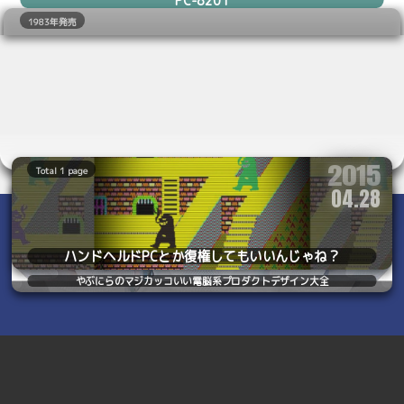
1983年発売
2015
Total 1 page
2023
04.28
Total 1 page
11.08
ハンドヘルドPCとか復権してもいいんじゃね？
やぶにらのマジカッコいい電脳系プロダクトデザイン大全
Copyright © 2003 yabunira. All rights reserved.